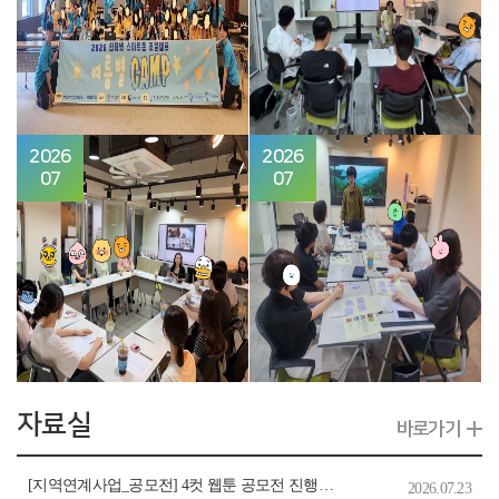
2026
2026
07
07
자료실
바로가기
[지역연계사업_공모전] 4컷 웹툰 공모전 진행관련 안내 및 4컷 웹툰틀 양식(가로형, 세로형 파일 중 택 1)
2026.07.23