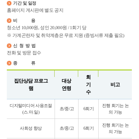
기간 및 일정
홈페이지 게시판에 별도 공지
비용
청소년 10,000원, 성인 20,000원 / 1회기 당
※ 가계곤란자 및 취약계층은 무료 지원 (증빙서류 제출 필요)
신청방법
전화 및 방문 접수
종류
회
집단상담 프로그
대상
기
비고
램
연령
수
디지털미디어 사용조절
진행 회기는 논
초/중/고
6회기
(스.마.일)
의 가능
진행 회기는 논
사회성 향상
초/중/고
6회기
의 가능