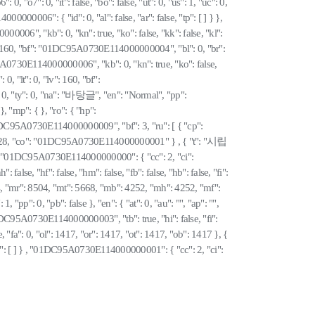
 0, "o7": 0, "it": false, "bo": false, "ut": 0, "us": 1, "uc": 0,
4000000006": { "id": 0, "al": false, "ar": false, "tp": [ ] } },
0006", "kb": 0, "kn": true, "ko": false, "kk": false, "kl":
 0, "lv": 160, "bf": "01DC95A0730E114000000004", "bl": 0, "br":
C95A0730E114000000006", "kb": 0, "kn": true, "ko": false,
: 0, "lt": 0, "lv": 160, "bf":
 0, "ty": 0, "na": "바탕글", "en": "Normal", "pp":
mp": { }, "ro": { "hp":
5A0730E114000000009", "bf": 3, "ru": [ { "cp":
6628, "co": "01DC95A0730E114000000001" } , { "t": "시립
730E114000000000": { "cc": 2, "ci":
: false, "hf": false, "hm": false, "fb": false, "hb": false, "fi":
": 8504, "mr": 8504, "mt": 5668, "mb": 4252, "mh": 4252, "mf":
: 1, "pp": 0, "pb": false }, "en": { "at": 0, "au": "", "ap": "",
f": "01DC95A0730E114000000003", "tb": true, "hi": false, "fi":
, "fa": 0, "ol": 1417, "or": 1417, "ot": 1417, "ob": 1417 }, {
"mp": [ ] } , "01DC95A0730E114000000001": { "cc": 2, "ci":