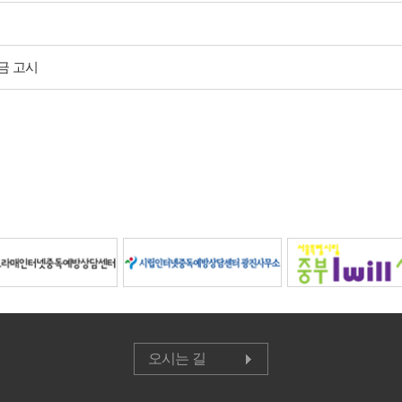
금 고시
오시는 길