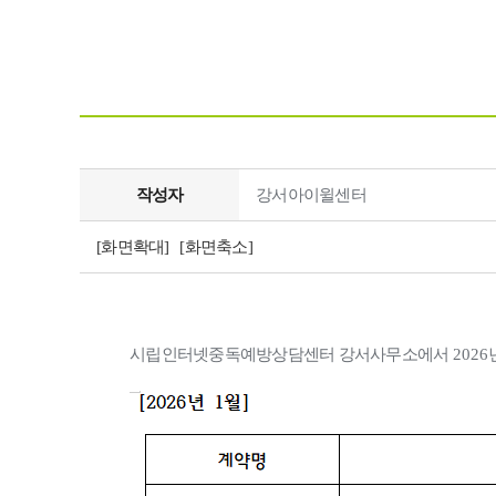
작성자
강서아이윌센터
[화면확대]
[화면축소]
시립인터넷중독예방상담센터 강서사무소에서
2026