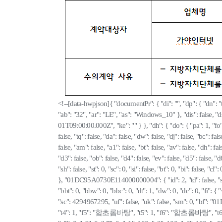
<!--[data-hwpjson]{ "documentPr": { "di": "", "dp": { "dn": "t
"ab": "32", "ar": "LE", "as": "Windows_10" }, "dis": false, "
01T09:00:00.000Z", "ke": "" } }, "dh": { "do": { "pa": 1, "fo": 1, "
false, "tq": false, "da": false, "dw": false, "dj": false, "bc": fals
false, "am": false, "a1": false, "bt": false, "av": false, "dh": fals
"d3": false, "ob": false, "d4": false, "ev": false, "d5": false, 
"sh": false, "st": 0, "sc": 0, "si": false, "bt": 0, "bi": false, "cl"
}, "01DC95A0730E114000000004": { "id": 2, "td": false, "sh": false,
"bbt": 0, "bbw": 0, "bbc": 0, "dt": 1, "dw": 0, "dc": 0, "fi"
"sc": 4294967295, "uf": false, "uk": false, "sm": 0,
"t4": 1, "f5": "함초롬바탕", "t5": 1, "f6": "함초롬바탕", "t6": 1, "f