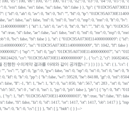
 100, "e5": 100, "e6": 100, "e7": 100, "o1": 0, "o2": 0, "o3": 0, "o4": 0, "o5": 0, "o6":
 "hy": 0, "em": false, "en": false, "su": false, "sb": false } }, "tp": { "01DC95A0730E11
"id": 0, "ah": 0, "av": 0, "ht": 0, "hi": "", "hl": 0, "tp": "01DC95A0730E11400000
sl": false, "ae": false, "aa": false, "mi": 0, "ml": 0, "mr": 0, "mp": 0, "mn": 0, "lt":
E114000000008": { "id": 1, "ah": 0, "av": 0, "ht": 0, "hi": "", "hl": 0, "tp": "01D
, "st": true, "sl": false, "ae": false, "aa": false, "mi": 0, "ml": 0, "mr": 0, "mp": 0, "mn"
": 0, "bc": false, "bi": false } }, "st": { "01DC95A0730E114000000009": { "id":
000005", "ns": "01DC95A0730E114000000009", "li": 1042, "lf": false } }, "
2": { "np": "", "id": 0, "pp": "01DC95A0730E114000000007", "si": "01DC9
1936024420, "co": "01DC95A0730E114000000000" } , { "cc": 2, "ci": 166824
를 아래와 같이 공개합니" } ] } ] } }, "sl": { }, "cs": { "01DC95A0
 "os": "", "gl": 0, "gc": 0, "gw": false, "ns": 0, "np": 0, "ni": 0, "nt": 0, "ne": 0, "hh"
0, "lc": 0, "ld": 0, "ls": 0, "pp": { "ls": false, "wi": 59528, "he": 84188, "gt": 0, "ml
": false, "ll": -1, "lt": 1, "lw": 1, "lc": 0, "sa": 850, "sb": 567, "st": 283 , "nt": 0, "nn"
 850, "sb": 567, "st": 0 , "nt": 0, "nn": 1, "pp": 0, "pb": false }, "pb": [ { "ty": 0, "b
 }, { "ty": 1, "bf": "01DC95A0730E114000000003", "tb": true, "hi": false, "fi": false
 false, "fi": false, "fa": 0, "ol": 1417, "or": 1417, "ot": 1417, "ob": 1417 } ], 
"lw": 0, "lc": 0, "cs": [ ] } }, "bi": [ ], "bidt": { } }-->