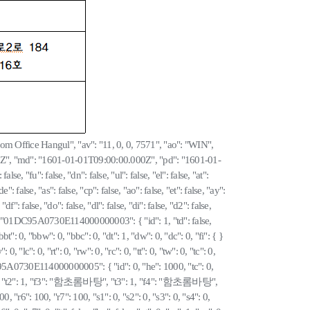
Hancom Office Hangul", "av": "11, 0, 0, 7571", "ao": "WIN",
26.334Z", "md": "1601-01-01T09:00:00.000Z", "pd": "1601-01-
alse, "fu": false, "dn": false, "ul": false, "el": false, "at":
de": false, "as": false, "cp": false, "ao": false, "et": false, "ay":
"df": false, "do": false, "dl": false, "di": false, "d2": false,
, "bf": { "01DC95A0730E114000000003": { "id": 1, "td": false,
0, "bbt": 0, "bbw": 0, "bbc": 0, "dt": 1, "dw": 0, "dc": 0, "fi": { }
, "lc": 0, "rt": 0, "rw": 0, "rc": 0, "tt": 0, "tw": 0, "tc": 0,
1DC95A0730E114000000005": { "id": 0, "he": 1000, "tc": 0,
", "t2": 1, "f3": "함초롬바탕", "t3": 1, "f4": "함초롬바탕",
6": 100, "r7": 100, "s1": 0, "s2": 0, "s3": 0, "s4": 0,