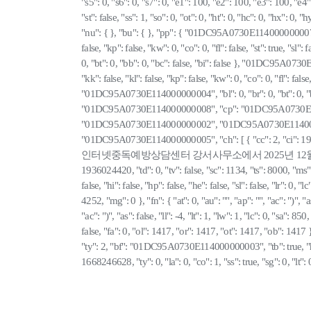
"s5": 0, "s6": 0, "s7": 0, "e1": 100, "e2": 100, "e3": 100, "e4":
"st": false, "ss": 1, "so": 0, "ot": 0, "ht": 0, "hc": 0, "hx": 0,
"nu": { }, "bu": { }, "pp": { "01DC95A0730E114000000007": { 
false, "kp": false, "kw": 0, "co": 0, "fl": false, "st": true, "
0, "bt": 0, "bb": 0, "bc": false, "bi": false }, "01DC95A0730
"kk": false, "kl": false, "kp": false, "kw": 0, "co": 0, "fl": false
"01DC95A0730E114000000004", "bl": 0, "br": 0, "bt": 0, "bb
"01DC95A0730E114000000008", "cp": "01DC95A0730E114000
"01DC95A0730E114000000002", "01DC95A0730E11400000000
"01DC95A0730E114000000005", "ch": [ { "cc": 2, "ci": 
인터넷중독예방상담센터 강서사무소에서 2025년 12월 진행한 수의계약 결과
1936024420, "td": 0, "tv": false, "sc": 1134, "ts": 8000, "ms": "",
false, "hi": false, "hp": false, "he": false, "sl": false, "lr": 
4252, "mg": 0 }, "fn": { "at": 0, "au": "", "ap": "", "ac": ")", "as
"ac": ")", "as": false, "ll": -4, "lt": 1, "lw": 1, "lc": 0, "sa":
false, "fa": 0, "ol": 1417, "or": 1417, "ot": 1417, "ob": 1417
"ty": 2, "bf": "01DC95A0730E114000000003", "tb": true, "hi":
1668246628, "ty": 0, "la": 0, "co": 1, "ss": true, "sg": 0, "lt": 0, 