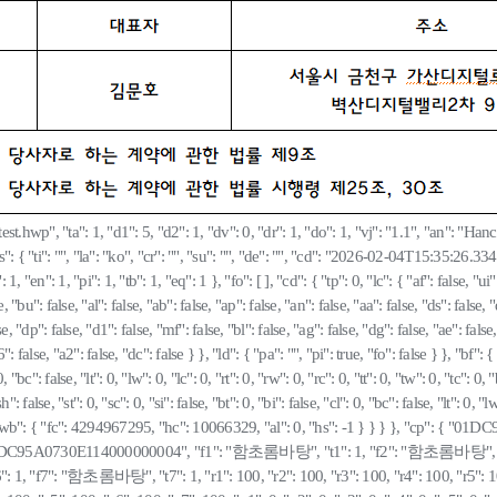
est.hwp", "ta": 1, "d1": 5, "d2": 1, "dv": 0, "dr": 1, "do": 1, "vj": "1.1", "an": "
ds": { "ti": "", "la": "ko", "cr": "", "su": "", "de": "", "cd": "2026-02-04T15:35:
en": 1, "pi": 1, "tb": 1, "eq": 1 }, "fo": [ ], "cd": { "tp": 0, "lc": { "af": false, "ui": f
e, "bu": false, "al": false, "ab": false, "ap": false, "an": false, "aa": false, "ds": false, "
e, "dp": false, "d1": false, "mf": false, "bl": false, "ag": false, "dg": false, "ae": false, 
"d6": false, "a2": false, "dc": false } }, "ld": { "pa": "", "pi": true, "fo": false } }
: 0, "bc": false, "lt": 0, "lw": 0, "lc": 0, "rt": 0, "rw": 0, "rc": 0, "tt": 0, "tw": 0, "tc": 
 "st": 0, "sc": 0, "si": false, "bt": 0, "bi": false, "cl": 0, "bc": false, "lt": 0, "lw": 0
: { "wb": { "fc": 4294967295, "hc": 10066329, "al": 0, "hs": -1 } } } }, "cp": { "0
 "bf": "01DC95A0730E114000000004", "f1": "함초롬바탕", "t1": 1, "f2": "함초롬바탕
7": "함초롬바탕", "t7": 1, "r1": 100, "r2": 100, "r3": 100, "r4": 100, "r5": 100, "r