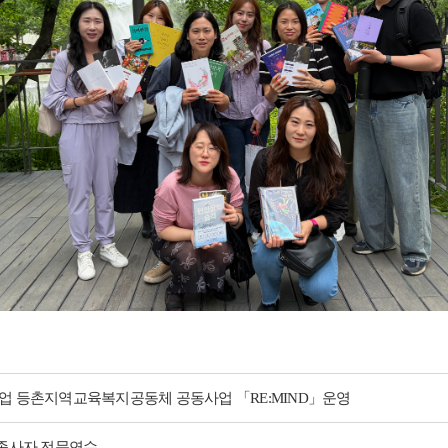
사업 등촌지역교육복지공동체 공동사업 「RE:MIND」운영
 종사자 전문연수