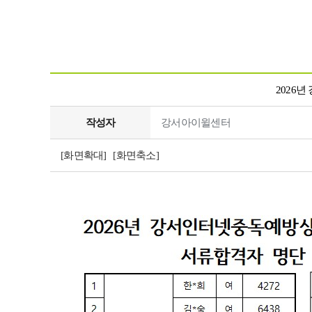
2026
작성자
강서아이윌센터
[화면확대]
[화면축소]